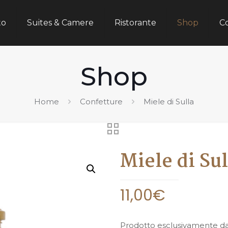
to
Suites & Camere
Ristorante
Shop
Co
Shop
Home
Confetture
Miele di Sulla
Miele di Sul
11,00
€
Prodotto esclusivamente dal