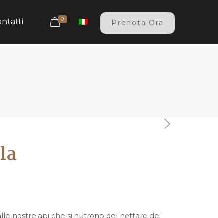
0
ntatti
Prenota Ora
la
le nostre api che si nutrono del nettare dei