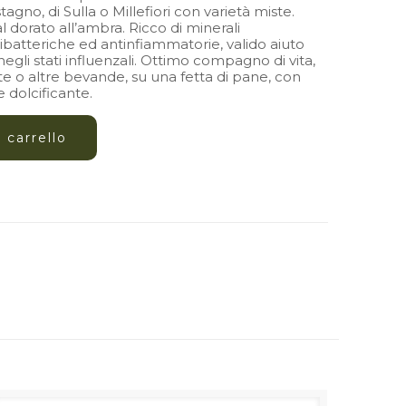
Castagno, di Sulla o Millefiori con varietà miste.
al dorato all’ambra. Ricco di minerali
tibatteriche ed antinfiammatorie, valido aiuto
egli stati influenzali. Ottimo compagno di vita,
tte o altre bevande, su una fetta di pane, con
e dolcificante.
 carrello